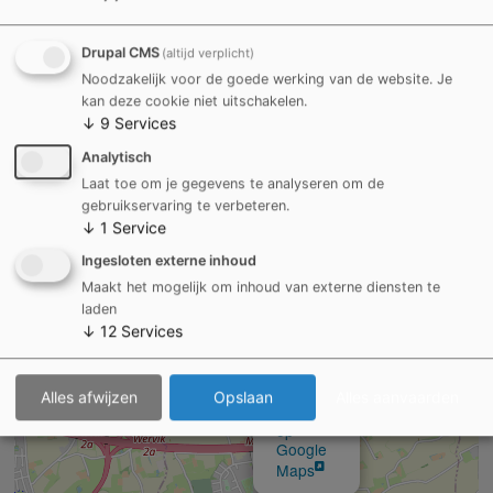
DETAIL EN OPENINGSUREN
Drupal CMS
(altijd verplicht)
Noodzakelijk voor de goede werking van de website. Je
kan deze cookie niet uitschakelen.
↓
9
Services
Externe inhoud van
External Map (Leaflet)
laden?
Analytisch
Ja (deze keer)
Laat toe om je gegevens te analyseren om de
gebruikservaring te verbeteren.
Manage privacy settings
↓
1
Service
Ingesloten externe inhoud
Maakt het mogelijk om inhoud van externe diensten te
+
laden
−
↓
12
Services
×
Sociaal
Huis
Alles afwijzen
Opslaan
Alles aanvaarden
Bekijk
op
Google
Maps