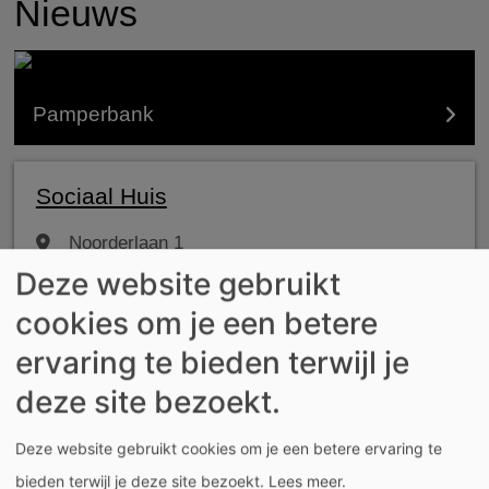
Nieuws
Pamperbank
Sociaal Huis
Noorderlaan 1
8930
Menen
Deze website gebruikt
België
cookies om je een betere
ervaring te bieden terwijl je
056 527 100
deze site bezoekt.
sociaalhuis@menen.be
Deze website gebruikt cookies om je een betere ervaring te
NU GESLOTEN
bieden terwijl je deze site bezoekt.
Lees meer
.